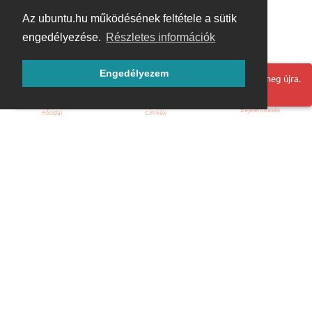
Az ubuntu.hu működésének feltétele a sütik
engedélyezése.
Részletes információk
Engedélyezem
Hoppá! Valami hiba történt. Frissítse az oldalt és próbálja meg újra.
Bejelentkezés
Főoldal
Címkék
Kezdőoldal
Blog
ÁSZF
Szabályzat
Kapcsolat
ubuntu.hu :: Magyar Ubuntu Közösség
© 2007 – 2026