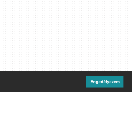
Engedélyezem
i csatornáink:
[M]
IRC
rtalma, ahol másként nem jelezzük,
ommons Nevezd meg! – Így add tovább!
licenc