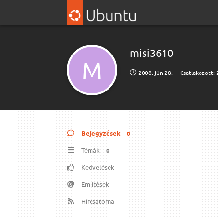
misi3610
M
2008. jún 28.
Csatlakozott:
Bejegyzések
0
Témák
0
Kedvelések
Említések
Hírcsatorna