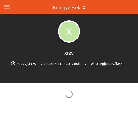
Bejegyzések
X
xray
2007. jún 9.
Csatlakozott:
2007. máj 11.
0
legjobb válasz