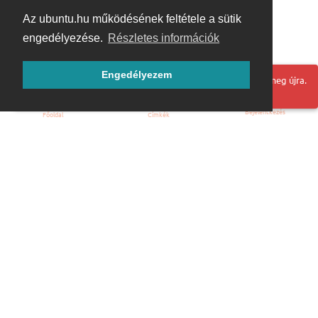
Az ubuntu.hu működésének feltétele a sütik
engedélyezése.
Részletes információk
Engedélyezem
Hoppá! Valami hiba történt. Frissítse az oldalt és próbálja meg újra.
Bejelentkezés
Főoldal
Címkék
Kezdőoldal
Blog
ÁSZF
Szabályzat
Kapcsolat
ubuntu.hu :: Magyar Ubuntu Közösség
© 2007 – 2026