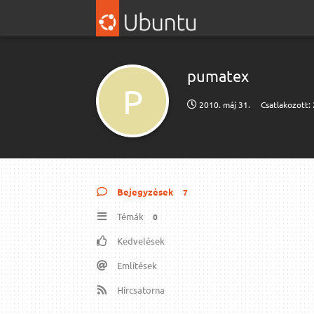
pumatex
P
2010. máj 31.
Csatlakozott:
Bejegyzések
7
Témák
0
Kedvelések
Említések
Hírcsatorna