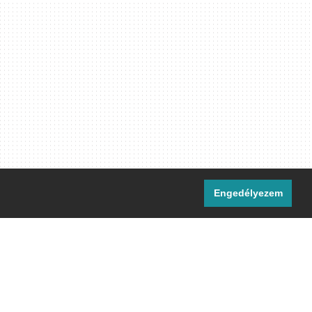
Engedélyezem
i csatornáink:
[M]
IRC
rtalma, ahol másként nem jelezzük,
ommons Nevezd meg! – Így add tovább!
licenc