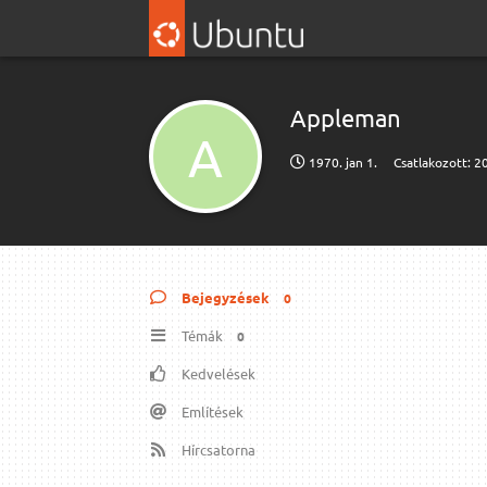
Appleman
A
1970. jan 1.
Csatlakozott:
20
Bejegyzések
0
Témák
0
Kedvelések
Említések
Hírcsatorna