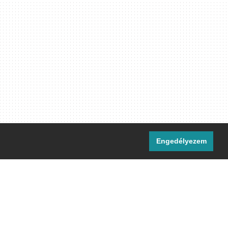
Engedélyezem
i csatornáink:
[M]
IRC
rtalma, ahol másként nem jelezzük,
ommons Nevezd meg! – Így add tovább!
licenc