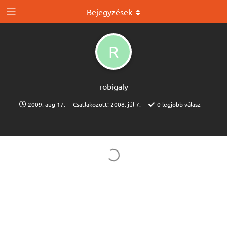
Bejegyzések
R
robigaly
2009. aug 17.
Csatlakozott:
2008. júl 7.
0
legjobb válasz