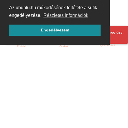
Az ubuntu.hu működésének feltétele a sütik
engedélyezése.
Részletes információk
Engedélyezem
Hoppá! Valami hiba történt. Frissítse az oldalt és próbálja meg újra.
Bejelentkezés
Főoldal
Címkék
Kezdőoldal
Blog
ÁSZF
Szabályzat
Kapcsolat
ubuntu.hu :: Magyar Ubuntu Közösség
© 2007 – 2026