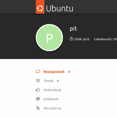
pít
P
2008. júl 8.
Csatlakozott:
200
Bejegyzések
0
Témák
0
Kedvelések
Említések
Hírcsatorna