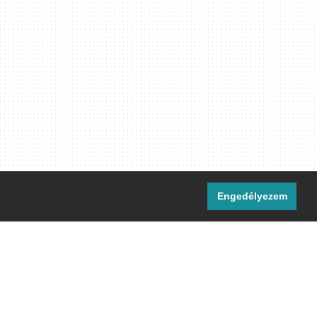
Engedélyezem
i csatornáink:
[M]
IRC
rtalma, ahol másként nem jelezzük,
ommons Nevezd meg! – Így add tovább!
licenc