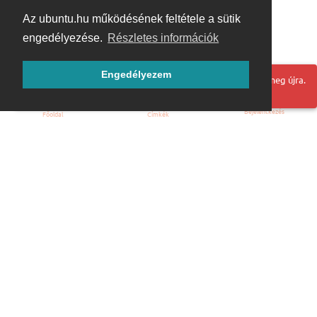
Az ubuntu.hu működésének feltétele a sütik
engedélyezése.
Részletes információk
Engedélyezem
Hoppá! Valami hiba történt. Frissítse az oldalt és próbálja meg újra.
Bejelentkezés
Főoldal
Címkék
Kezdőoldal
Blog
ÁSZF
Szabályzat
Kapcsolat
ubuntu.hu :: Magyar Ubuntu Közösség
© 2007 – 2026