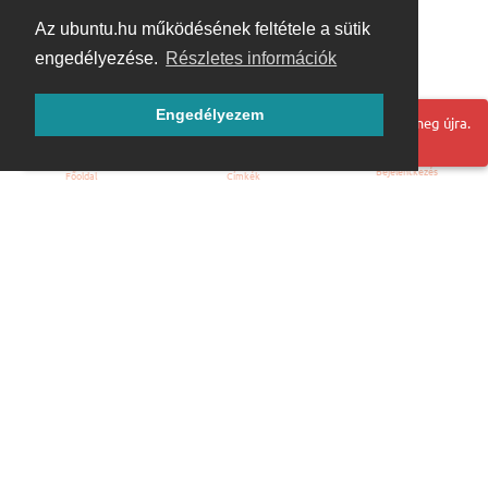
Az ubuntu.hu működésének feltétele a sütik
engedélyezése.
Részletes információk
Engedélyezem
Hoppá! Valami hiba történt. Frissítse az oldalt és próbálja meg újra.
Bejelentkezés
Főoldal
Címkék
Kezdőoldal
Blog
ÁSZF
Szabályzat
Kapcsolat
ubuntu.hu :: Magyar Ubuntu Közösség
© 2007 – 2026