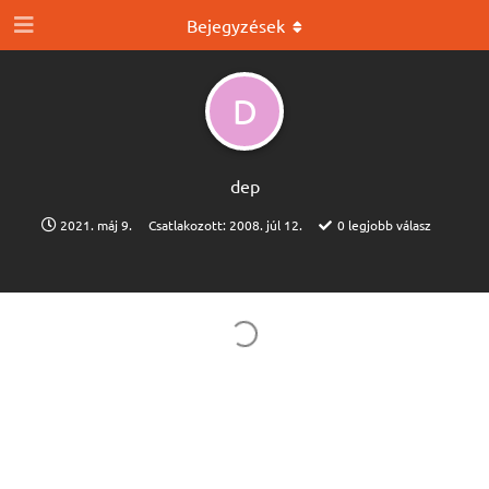
Bejegyzések
D
dep
2021. máj 9.
Csatlakozott:
2008. júl 12.
0
legjobb válasz