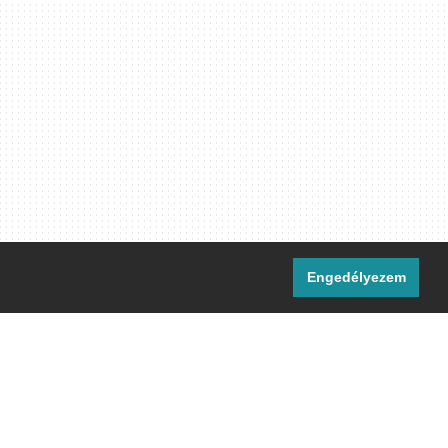
Engedélyezem
i csatornáink:
[M]
IRC
rtalma, ahol másként nem jelezzük,
ommons Nevezd meg! – Így add tovább!
licenc