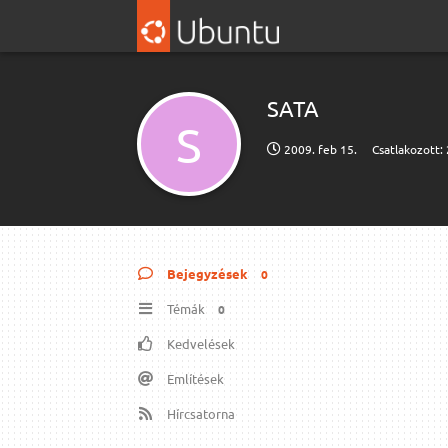
SATA
S
2009. feb 15.
Csatlakozott:
Bejegyzések
0
Témák
0
Kedvelések
Említések
Hírcsatorna