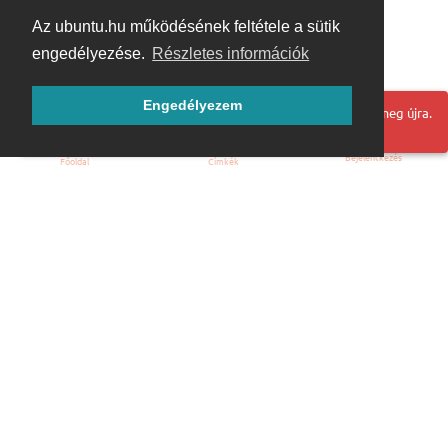
Az ubuntu.hu működésének feltétele a sütik
engedélyezése.
Részletes információk
Engedélyezem
Hoppá! Valami hiba történt. Frissítse az oldalt és próbálja meg újra.
Bejelentkezés
Főoldal
Címkék
Kezdőoldal
Blog
ÁSZF
Szabályzat
Kapcsolat
ubuntu.hu :: Magyar Ubuntu Közösség
© 2007 – 2026