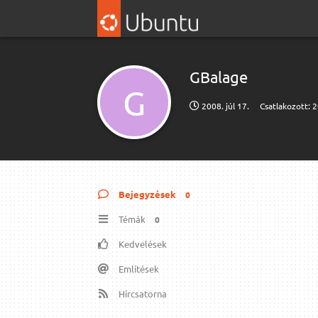
GBalage
G
2008. júl 17.
Csatlakozott:
2
Bejegyzések
0
Témák
0
Kedvelések
Említések
Hírcsatorna