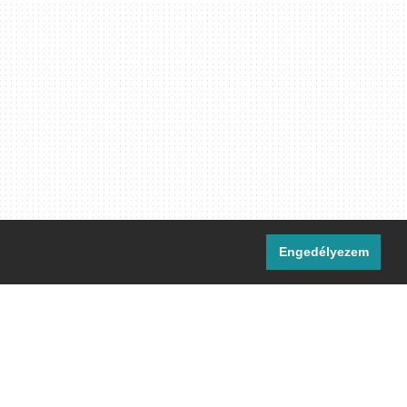
Engedélyezem
i csatornáink:
[M]
IRC
rtalma, ahol másként nem jelezzük,
ommons Nevezd meg! – Így add tovább!
licenc