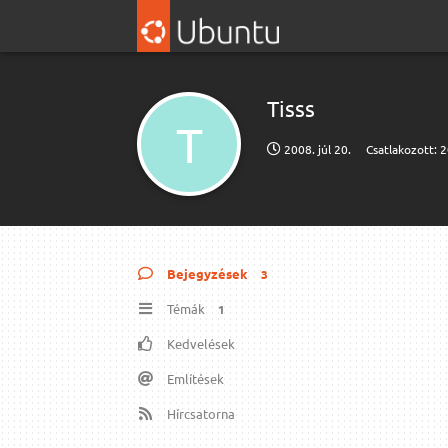
Tisss
T
2008. júl 20.
Csatlakozott:
2
Bejegyzések
3
Témák
1
Kedvelések
Említések
Hírcsatorna