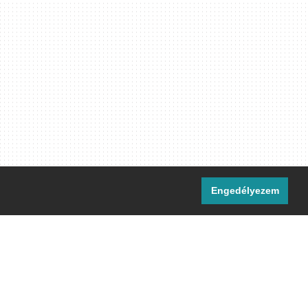
Engedélyezem
i csatornáink:
[M]
IRC
rtalma, ahol másként nem jelezzük,
ommons Nevezd meg! – Így add tovább!
licenc