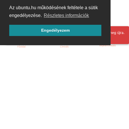
Az ubuntu.hu működésének feltétele a sütik
engedélyezése.
Részletes információk
Engedélyezem
Hoppá! Valami hiba történt. Frissítse az oldalt és próbálja meg újra.
Bejelentkezés
Főoldal
Címkék
Kezdőoldal
Blog
ÁSZF
Szabályzat
Kapcsolat
ubuntu.hu :: Magyar Ubuntu Közösség
© 2007 – 2026