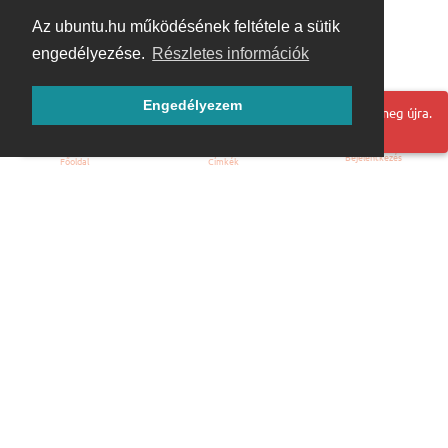
Az ubuntu.hu működésének feltétele a sütik
engedélyezése.
Részletes információk
Engedélyezem
Hoppá! Valami hiba történt. Frissítse az oldalt és próbálja meg újra.
Bejelentkezés
Főoldal
Címkék
Kezdőoldal
Blog
ÁSZF
Szabályzat
Kapcsolat
ubuntu.hu :: Magyar Ubuntu Közösség
© 2007 – 2026