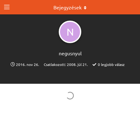
Bejegyzések
N
negusnyul
2016. nov 26.
Csatlakozott:
2008. júl 21.
0
legjobb válasz