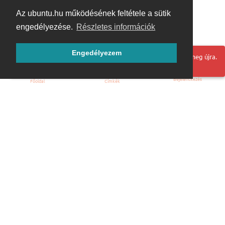
Az ubuntu.hu működésének feltétele a sütik
engedélyezése.
Részletes információk
Engedélyezem
Hoppá! Valami hiba történt. Frissítse az oldalt és próbálja meg újra.
Bejelentkezés
Főoldal
Címkék
Kezdőoldal
Blog
ÁSZF
Szabályzat
Kapcsolat
ubuntu.hu :: Magyar Ubuntu Közösség
© 2007 – 2026