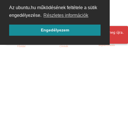
Az ubuntu.hu működésének feltétele a sütik
engedélyezése.
Részletes információk
Engedélyezem
Hoppá! Valami hiba történt. Frissítse az oldalt és próbálja meg újra.
Bejelentkezés
Főoldal
Címkék
Kezdőoldal
Blog
ÁSZF
Szabályzat
Kapcsolat
ubuntu.hu :: Magyar Ubuntu Közösség
© 2007 – 2026