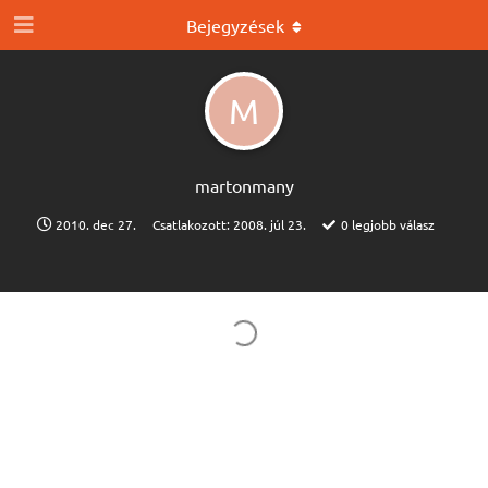
Bejegyzések
M
martonmany
2010. dec 27.
Csatlakozott:
2008. júl 23.
0
legjobb válasz