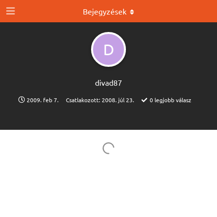
Bejegyzések
D
divad87
2009. feb 7.
Csatlakozott:
2008. júl 23.
0
legjobb válasz