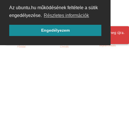
Az ubuntu.hu működésének feltétele a sütik
engedélyezése.
Részletes információk
Engedélyezem
Hoppá! Valami hiba történt. Frissítse az oldalt és próbálja meg újra.
Bejelentkezés
Főoldal
Címkék
Kezdőoldal
Blog
ÁSZF
Szabályzat
Kapcsolat
ubuntu.hu :: Magyar Ubuntu Közösség
© 2007 – 2026