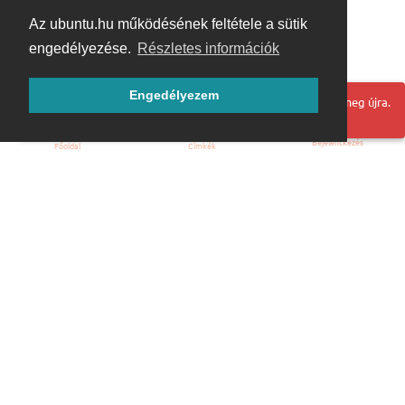
Az ubuntu.hu működésének feltétele a sütik
engedélyezése.
Részletes információk
Engedélyezem
Hoppá! Valami hiba történt. Frissítse az oldalt és próbálja meg újra.
Bejelentkezés
Főoldal
Címkék
Kezdőoldal
Blog
ÁSZF
Szabályzat
Kapcsolat
ubuntu.hu :: Magyar Ubuntu Közösség
© 2007 – 2026