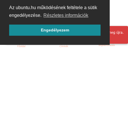
Az ubuntu.hu működésének feltétele a sütik
engedélyezése.
Részletes információk
Engedélyezem
Hoppá! Valami hiba történt. Frissítse az oldalt és próbálja meg újra.
Bejelentkezés
Főoldal
Címkék
Kezdőoldal
Blog
ÁSZF
Szabályzat
Kapcsolat
ubuntu.hu :: Magyar Ubuntu Közösség
© 2007 – 2026