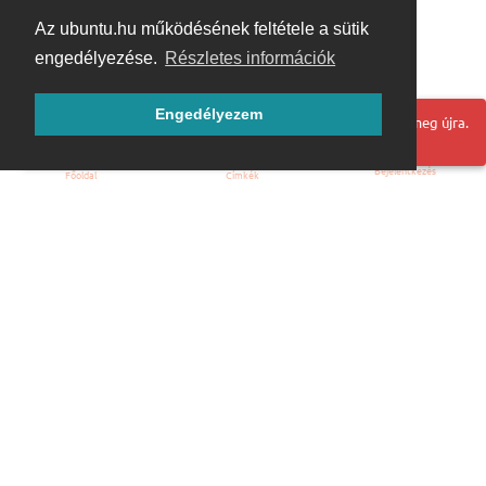
Az ubuntu.hu működésének feltétele a sütik
engedélyezése.
Részletes információk
Engedélyezem
Hoppá! Valami hiba történt. Frissítse az oldalt és próbálja meg újra.
Bejelentkezés
Főoldal
Címkék
Kezdőoldal
Blog
ÁSZF
Szabályzat
Kapcsolat
ubuntu.hu :: Magyar Ubuntu Közösség
© 2007 – 2026