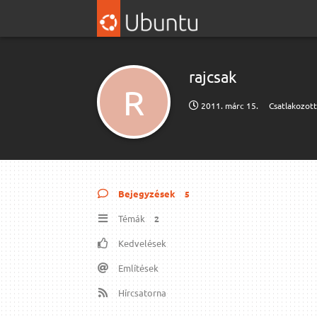
rajcsak
R
2011. márc 15.
Csatlakozot
Bejegyzések
5
Témák
2
Kedvelések
Említések
Hírcsatorna