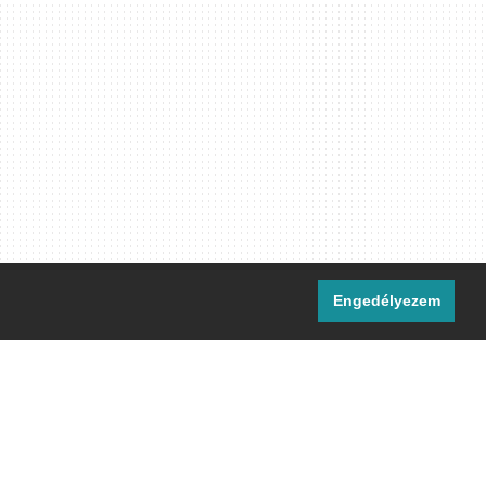
Engedélyezem
i csatornáink:
[M]
IRC
rtalma, ahol másként nem jelezzük,
ommons Nevezd meg! – Így add tovább!
licenc