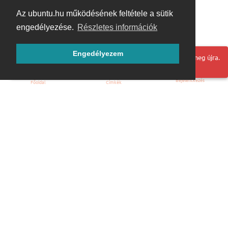
Az ubuntu.hu működésének feltétele a sütik
engedélyezése.
Részletes információk
Engedélyezem
Hoppá! Valami hiba történt. Frissítse az oldalt és próbálja meg újra.
Bejelentkezés
Főoldal
Címkék
Kezdőoldal
Blog
ÁSZF
Szabályzat
Kapcsolat
ubuntu.hu :: Magyar Ubuntu Közösség
© 2007 – 2026