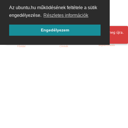
Az ubuntu.hu működésének feltétele a sütik
engedélyezése.
Részletes információk
Engedélyezem
Hoppá! Valami hiba történt. Frissítse az oldalt és próbálja meg újra.
Bejelentkezés
Főoldal
Címkék
Kezdőoldal
Blog
ÁSZF
Szabályzat
Kapcsolat
ubuntu.hu :: Magyar Ubuntu Közösség
© 2007 – 2026