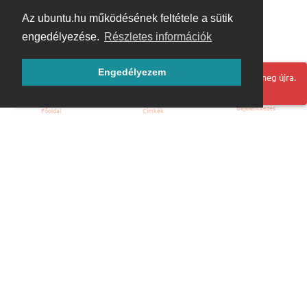
Az ubuntu.hu működésének feltétele a sütik
engedélyezése.
Részletes információk
Engedélyezem
Hoppá! Valami hiba történt. Frissítse az oldalt és próbálja meg újra.
Bejelentkezés
Főoldal
Címkék
Kezdőoldal
Blog
ÁSZF
Szabályzat
Kapcsolat
ubuntu.hu :: Magyar Ubuntu Közösség
© 2007 – 2026