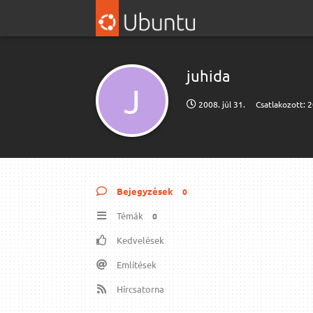
juhida
J
2008. júl 31.
Csatlakozott:
2
Bejegyzések
0
Témák
0
Kedvelések
Említések
Hírcsatorna