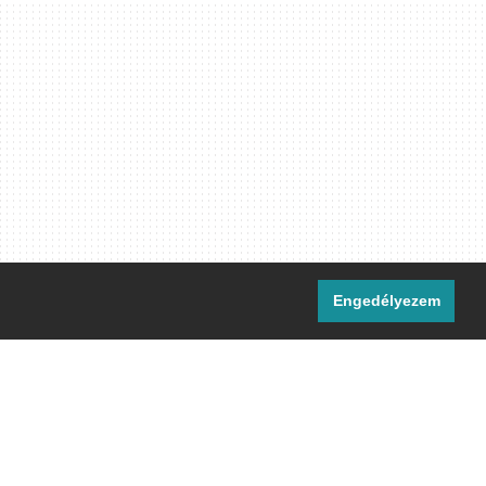
Engedélyezem
i csatornáink:
[M]
IRC
rtalma, ahol másként nem jelezzük,
ommons Nevezd meg! – Így add tovább!
licenc