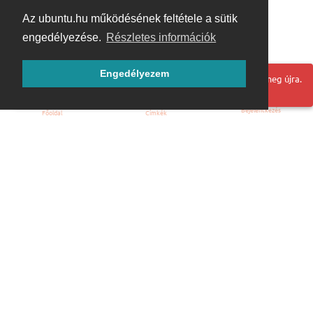
Az ubuntu.hu működésének feltétele a sütik
engedélyezése.
Részletes információk
Engedélyezem
Hoppá! Valami hiba történt. Frissítse az oldalt és próbálja meg újra.
Bejelentkezés
Főoldal
Címkék
Kezdőoldal
Blog
ÁSZF
Szabályzat
Kapcsolat
ubuntu.hu :: Magyar Ubuntu Közösség
© 2007 – 2026