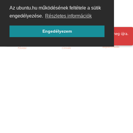
Az ubuntu.hu működésének feltétele a sütik
engedélyezése.
Részletes információk
Engedélyezem
Hoppá! Valami hiba történt. Frissítse az oldalt és próbálja meg újra.
Bejelentkezés
Főoldal
Címkék
Kezdőoldal
Blog
ÁSZF
Szabályzat
Kapcsolat
ubuntu.hu :: Magyar Ubuntu Közösség
© 2007 – 2026