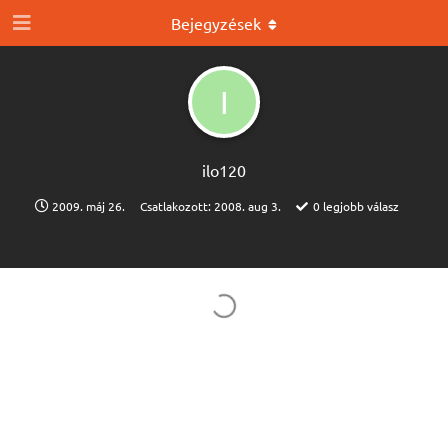
Bejegyzések
I
ilo120
2009. máj 26.
Csatlakozott:
2008. aug 3.
0
legjobb válasz