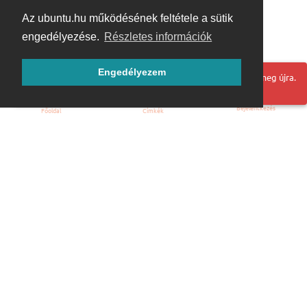
Az ubuntu.hu működésének feltétele a sütik
engedélyezése.
Részletes információk
Engedélyezem
Hoppá! Valami hiba történt. Frissítse az oldalt és próbálja meg újra.
Bejelentkezés
Főoldal
Címkék
Kezdőoldal
Blog
ÁSZF
Szabályzat
Kapcsolat
ubuntu.hu :: Magyar Ubuntu Közösség
© 2007 – 2026