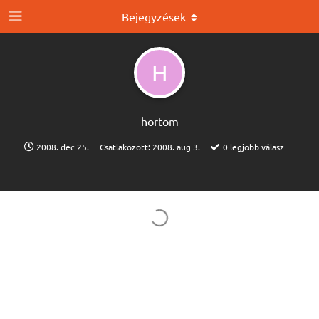
Bejegyzések
H
hortom
2008. dec 25.
Csatlakozott:
2008. aug 3.
0
legjobb válasz