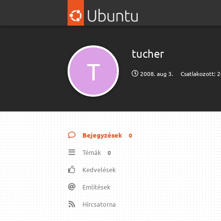
tucher
T
2008. aug 3.
Csatlakozott:
2
Bejegyzések
0
Témák
0
Kedvelések
Említések
Hírcsatorna