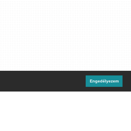
Engedélyezem
i csatornáink:
[M]
IRC
rtalma, ahol másként nem jelezzük,
ommons Nevezd meg! – Így add tovább!
licenc