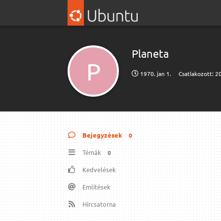
Planeta
P
1970. jan 1.
Csatlakozott:
20
Bejegyzések
0
Témák
0
Kedvelések
Említések
Hírcsatorna