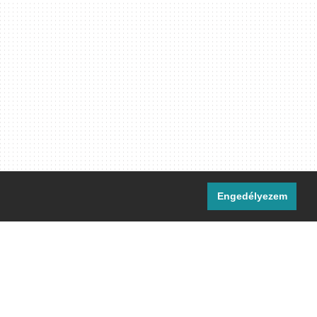
Engedélyezem
i csatornáink:
[M]
IRC
rtalma, ahol másként nem jelezzük,
ommons Nevezd meg! – Így add tovább!
licenc