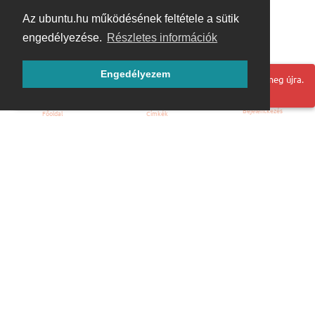
Az ubuntu.hu működésének feltétele a sütik
engedélyezése.
Részletes információk
Engedélyezem
Hoppá! Valami hiba történt. Frissítse az oldalt és próbálja meg újra.
Bejelentkezés
Főoldal
Címkék
Kezdőoldal
Blog
ÁSZF
Szabályzat
Kapcsolat
ubuntu.hu :: Magyar Ubuntu Közösség
© 2007 – 2026