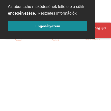
Az ubuntu.hu működésének feltétele a sütik
engedélyezése.
Részletes információk
Engedélyezem
Hoppá! Valami hiba történt. Frissítse az oldalt és próbálja meg újra.
Bejelentkezés
Főoldal
Címkék
Kezdőoldal
Blog
ÁSZF
Szabályzat
Kapcsolat
ubuntu.hu :: Magyar Ubuntu Közösség
© 2007 – 2026