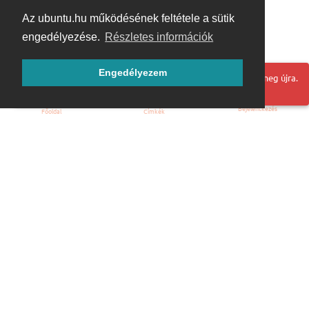
Az ubuntu.hu működésének feltétele a sütik
engedélyezése.
Részletes információk
Engedélyezem
Hoppá! Valami hiba történt. Frissítse az oldalt és próbálja meg újra.
Bejelentkezés
Főoldal
Címkék
Kezdőoldal
Blog
ÁSZF
Szabályzat
Kapcsolat
ubuntu.hu :: Magyar Ubuntu Közösség
© 2007 – 2026