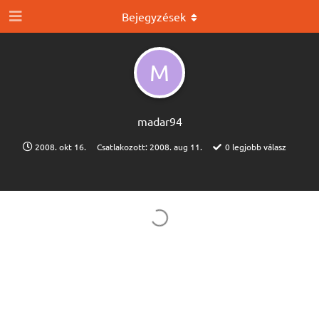
Bejegyzések
M
madar94
2008. okt 16.
Csatlakozott:
2008. aug 11.
0
legjobb válasz