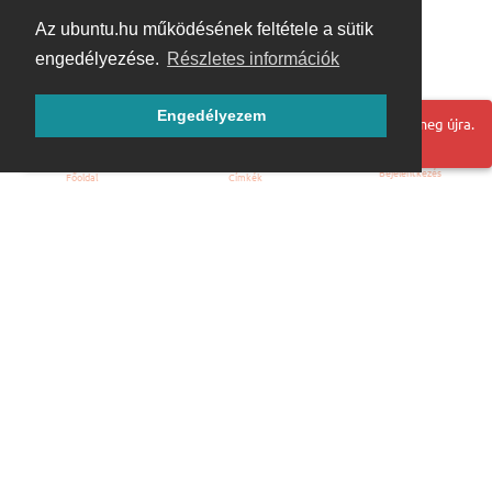
Az ubuntu.hu működésének feltétele a sütik
engedélyezése.
Részletes információk
Engedélyezem
Hoppá! Valami hiba történt. Frissítse az oldalt és próbálja meg újra.
Bejelentkezés
Főoldal
Címkék
Kezdőoldal
Blog
ÁSZF
Szabályzat
Kapcsolat
ubuntu.hu :: Magyar Ubuntu Közösség
© 2007 – 2026