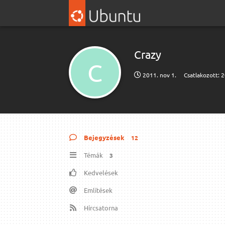
Crazy
C
2011. nov 1.
Csatlakozott:
2
Bejegyzések
12
Témák
3
Kedvelések
Említések
Hírcsatorna