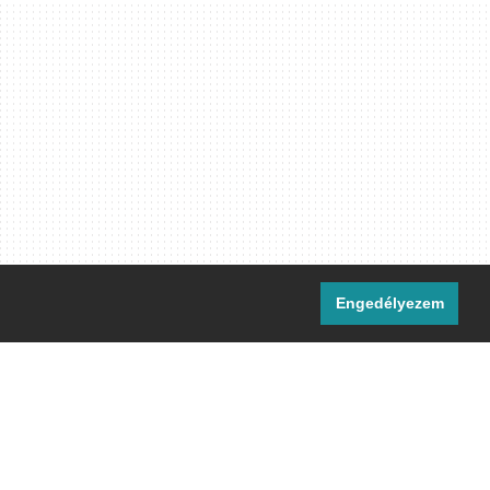
Engedélyezem
i csatornáink:
[M]
IRC
rtalma, ahol másként nem jelezzük,
ommons Nevezd meg! – Így add tovább!
licenc