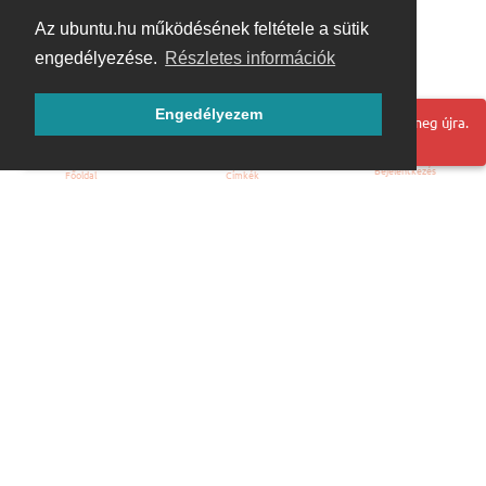
Az ubuntu.hu működésének feltétele a sütik
engedélyezése.
Részletes információk
Engedélyezem
Hoppá! Valami hiba történt. Frissítse az oldalt és próbálja meg újra.
Bejelentkezés
Főoldal
Címkék
Kezdőoldal
Blog
ÁSZF
Szabályzat
Kapcsolat
ubuntu.hu :: Magyar Ubuntu Közösség
© 2007 – 2026