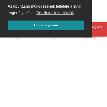
Az ubuntu.hu működésének feltétele a sütik
engedélyezése.
Részletes információk
Engedélyezem
Hoppá! Valami hiba történt. Frissítse az oldalt és próbálja meg újra.
Bejelentkezés
Főoldal
Címkék
Kezdőoldal
Blog
ÁSZF
Szabályzat
Kapcsolat
ubuntu.hu :: Magyar Ubuntu Közösség
© 2007 – 2026