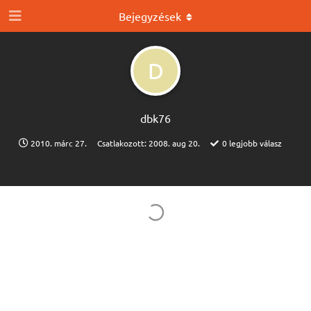
Bejegyzések
D
dbk76
2010. márc 27.
Csatlakozott:
2008. aug 20.
0
legjobb válasz