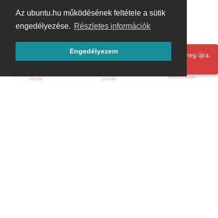
Az ubuntu.hu működésének feltétele a sütik
engedélyezése.
Részletes információk
Engedélyezem
Hoppá! Valami hiba történt. Frissítse az oldalt és próbálja meg újra.
Bejelentkezés
Főoldal
Címkék
Kezdőoldal
Blog
ÁSZF
Szabályzat
Kapcsolat
ubuntu.hu :: Magyar Ubuntu Közösség
© 2007 – 2026