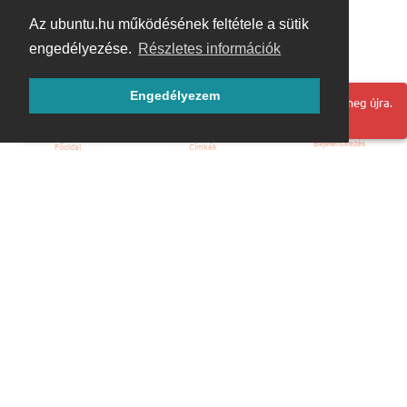
Az ubuntu.hu működésének feltétele a sütik
engedélyezése.
Részletes információk
Engedélyezem
Hoppá! Valami hiba történt. Frissítse az oldalt és próbálja meg újra.
Bejelentkezés
Főoldal
Címkék
Kezdőoldal
Blog
ÁSZF
Szabályzat
Kapcsolat
ubuntu.hu :: Magyar Ubuntu Közösség
© 2007 – 2026