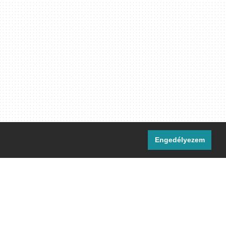
Engedélyezem
i csatornáink:
[M]
IRC
rtalma, ahol másként nem jelezzük,
ommons Nevezd meg! – Így add tovább!
licenc