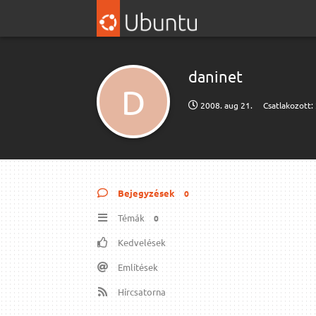
daninet
D
2008. aug 21.
Csatlakozott:
Bejegyzések
0
Témák
0
Kedvelések
Említések
Hírcsatorna