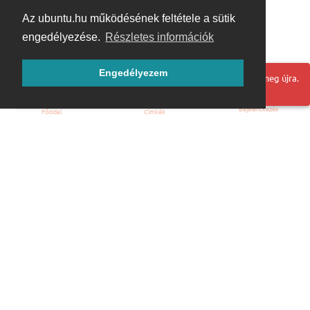
Az ubuntu.hu működésének feltétele a sütik
engedélyezése.
Részletes információk
Engedélyezem
Hoppá! Valami hiba történt. Frissítse az oldalt és próbálja meg újra.
Bejelentkezés
Főoldal
Címkék
Kezdőoldal
Blog
ÁSZF
Szabályzat
Kapcsolat
ubuntu.hu :: Magyar Ubuntu Közösség
© 2007 – 2026