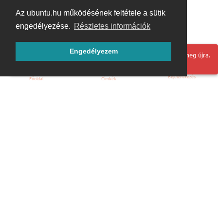
Az ubuntu.hu működésének feltétele a sütik
engedélyezése.
Részletes információk
Engedélyezem
Hoppá! Valami hiba történt. Frissítse az oldalt és próbálja meg újra.
Bejelentkezés
Főoldal
Címkék
Kezdőoldal
Blog
ÁSZF
Szabályzat
Kapcsolat
ubuntu.hu :: Magyar Ubuntu Közösség
© 2007 – 2026