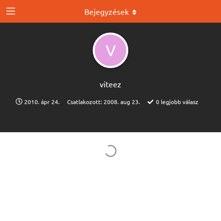
Bejegyzések
V
viteez
2010. ápr 24.
Csatlakozott:
2008. aug 23.
0
legjobb válasz