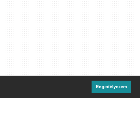
Engedélyezem
i csatornáink:
[M]
IRC
rtalma, ahol másként nem jelezzük,
ommons Nevezd meg! – Így add tovább!
licenc