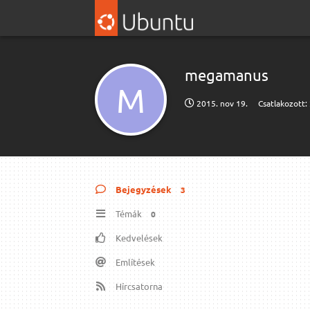
megamanus
M
2015. nov 19.
Csatlakozott:
Bejegyzések
3
Témák
0
Kedvelések
Említések
Hírcsatorna