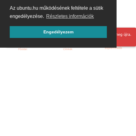
Az ubuntu.hu működésének feltétele a sütik
engedélyezése.
Részletes információk
Engedélyezem
Hoppá! Valami hiba történt. Frissítse az oldalt és próbálja meg újra.
Bejelentkezés
Főoldal
Címkék
Kezdőoldal
Blog
ÁSZF
Szabályzat
Kapcsolat
ubuntu.hu :: Magyar Ubuntu Közösség
© 2007 – 2026