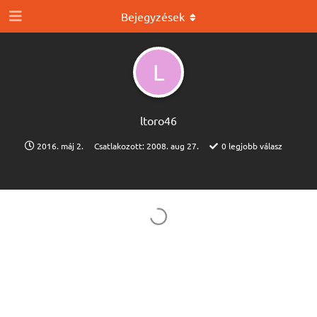
Bejegyzések
L
ltoro46
2016. máj 2.
Csatlakozott:
2008. aug 27.
0
legjobb válasz