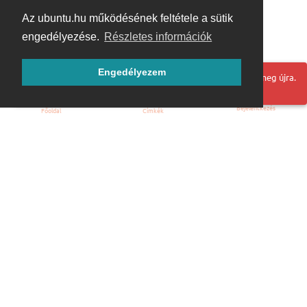
Az ubuntu.hu működésének feltétele a sütik
engedélyezése.
Részletes információk
Engedélyezem
Hoppá! Valami hiba történt. Frissítse az oldalt és próbálja meg újra.
Bejelentkezés
Főoldal
Címkék
Kezdőoldal
Blog
ÁSZF
Szabályzat
Kapcsolat
ubuntu.hu :: Magyar Ubuntu Közösség
© 2007 – 2026