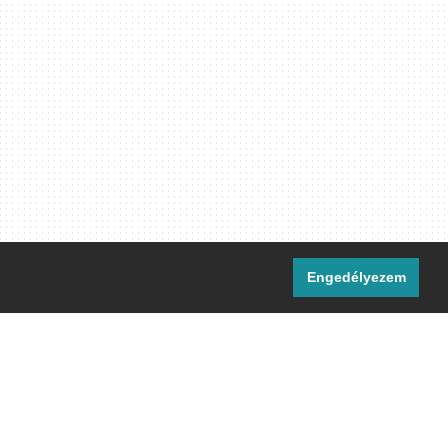
Engedélyezem
i csatornáink:
[M]
IRC
rtalma, ahol másként nem jelezzük,
ommons Nevezd meg! – Így add tovább!
licenc