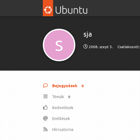
sja
S
2008. szept 5.
Csatlakozott
Bejegyzések
0
Témák
0
Kedvelések
Említések
Hírcsatorna