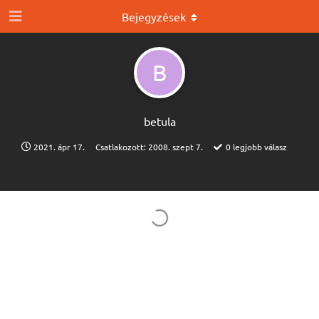
Bejegyzések
B
betula
2021. ápr 17.
Csatlakozott:
2008. szept 7.
0
legjobb válasz