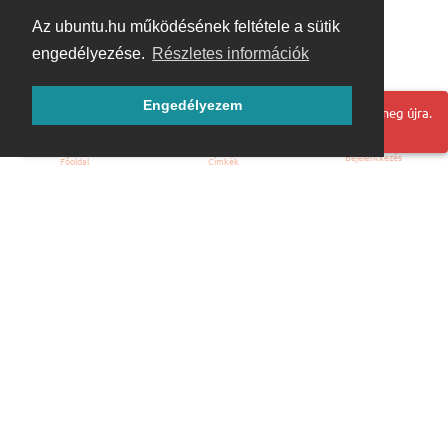
Az ubuntu.hu működésének feltétele a sütik
engedélyezése.
Részletes információk
Engedélyezem
Hoppá! Valami hiba történt. Frissítse az oldalt és próbálja meg újra.
Bejelentkezés
Főoldal
Címkék
Kezdőoldal
Blog
ÁSZF
Szabályzat
Kapcsolat
ubuntu.hu :: Magyar Ubuntu Közösség
© 2007 – 2026