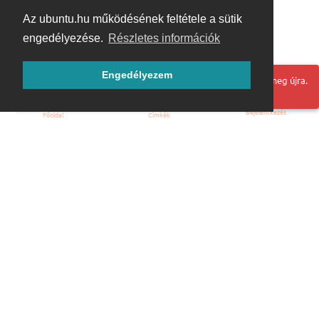
Az ubuntu.hu működésének feltétele a sütik
engedélyezése.
Részletes információk
Engedélyezem
Hoppá! Valami hiba történt. Frissítse az oldalt és próbálja meg újra.
Bejelentkezés
Főoldal
Címkék
Kezdőoldal
Blog
ÁSZF
Szabályzat
Kapcsolat
ubuntu.hu :: Magyar Ubuntu Közösség
© 2007 – 2026